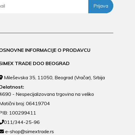
Prijava
OSNOVNE INFORMACIJE O PRODAVCU
SIMEX TRADE DOO BEOGRAD
Mileševska 35, 11050, Beograd (Vračar), Srbija
Delatnost:
4690 - Nespecijalizovana trgovina na veliko
Matični broj: 06419704
PIB: 100299411
011/344-25-96
e-shop@simextrade.rs