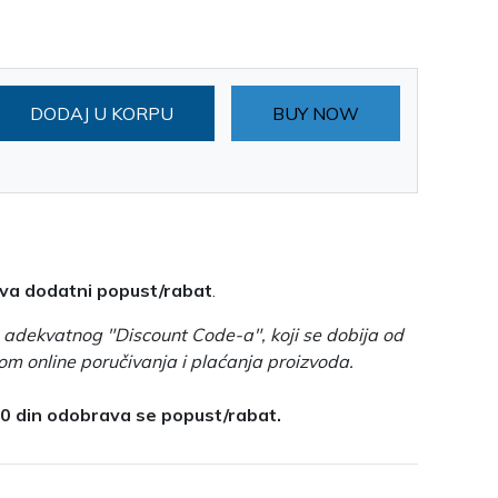
DODAJ U KORPU
BUY NOW
ava dodatni popust/rabat
.
adekvatnog "Discount Code-a", koji se dobija od
om online poručivanja i plaćanja proizvoda.
0 din odobrava se popust/rabat.