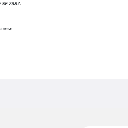
E SF 7387.
e smese