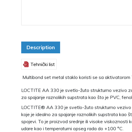
Description
Tehnički list
Multibond set metal staklo koristi se sa aktivatorom
LOCTITE AA 330 je svetlo-žuto strukturno vezivo za 
za spajanje raznolikih supstrata kao što je PVC, fenolni
LOCTITE® AA 330 je svetlo-žuto strukturno vezivo
koje je idealno za spajanje raznolikih supstrata kao što
spojevi. To je proizvod srednje ili visoke viskoznosti
udare kao i temperaturni opseg rada do +100 °C.