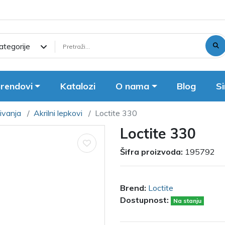
ategorije
rendovi
Katalozi
O nama
Blog
Si
zivanja
Akrilni lepkovi
Loctite 330
Loctite 330
Šifra proizvoda:
195792
Brend:
Loctite
Dostupnost:
Na stanju