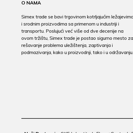
O NAMA
Simex trade se bavi trgovinom kotrljajućim ležajevim
i srodnim proizvodima sa primenom u industriji i
transportu. Poslujući već više od dve decenije na
ovom tržištu, Simex trade je postao sigurno mesto z
rešavanje problema uležištenja, zaptivanja i
podmazivanja, kako u proizvodnji, tako i u održavanju