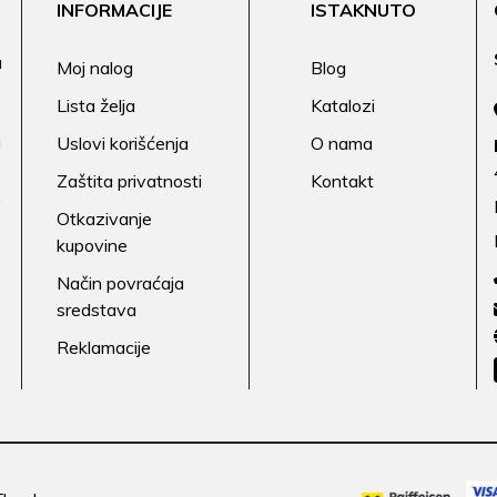
INFORMACIJE
ISTAKNUTO
a
Moj nalog
Blog
Lista želja
Katalozi
a
Uslovi korišćenja
O nama
Zaštita privatnosti
Kontakt
.
Otkazivanje
kupovine
Način povraćaja
sredstava
Reklamacije