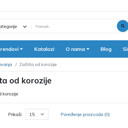
ategorije
rendovi
Katalozi
O nama
Blog
Si
zivanja
Zaštita od korozije
ta od korozije
d korozije
Prikaži:
Poređenje proizvoda (0)