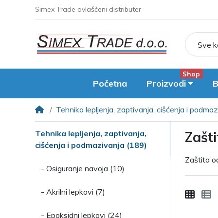
Simex Trade ovlašćeni distributer
Sve k
Shop
Početna
Proizvodi
B
Tehnika lepljenja, zaptivanja, cišćenja i podma
Tehnika lepljenja, zaptivanja,
Zašti
cišćenja i podmazivanja (189)
Zaštita o
- Osiguranje navoja (10)
- Akrilni lepkovi (7)
- Epoksidni lepkovi (24)