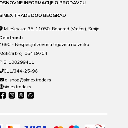
OSNOVNE INFORMACIJE O PRODAVCU
SIMEX TRADE DOO BEOGRAD
Mileševska 35, 11050, Beograd (Vračar), Srbija
Delatnost:
4690 - Nespecijalizovana trgovina na veliko
Matični broj: 06419704
PIB: 100299411
011/344-25-96
e-shop@simextrade.rs
simextrade.rs