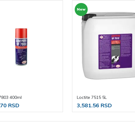
New
 7803 400ml
Loctite 7515 5L
.70 RSD
3,581.56 RSD