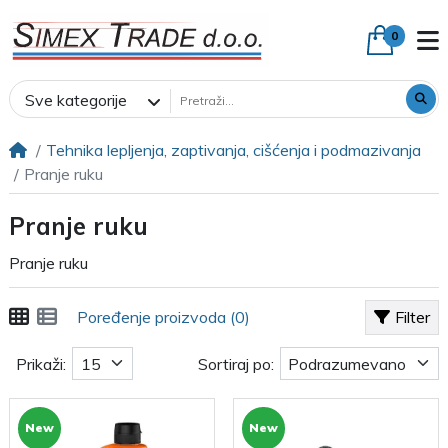
0
Sve kategorije
Tehnika lepljenja, zaptivanja, cišćenja i podmazivanja
Pranje ruku
Pranje ruku
Pranje ruku
Poređenje proizvoda (0)
Filter
Prikaži:
Sortiraj po:
New
New