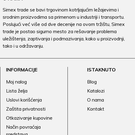
Simex trade se bavi trgovinom kotrljajućim ležajevima i
srodnim proizvodima sa primenom u industriji i transportu.
Poslujući već više od dve decenije na ovom tržištu, Simex
trade je postao sigurno mesto za rešavanje problema
uležištenja, zaptivanja i podmazivanja, kako u proizvodnji,
tako i u održavanju.
INFORMACIJE
ISTAKNUTO
Moj nalog
Blog
Lista želja
Katalozi
Uslovi korišćenja
O nama
Zaštita privatnosti
Kontakt
Otkazivanje kupovine
Način povraćaja
sredstava