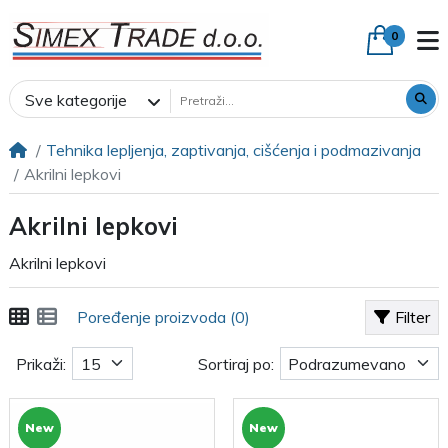
0
Sve kategorije
Tehnika lepljenja, zaptivanja, cišćenja i podmazivanja
Akrilni lepkovi
Akrilni lepkovi
Akrilni lepkovi
Poređenje proizvoda (0)
Filter
Prikaži:
Sortiraj po:
New
New